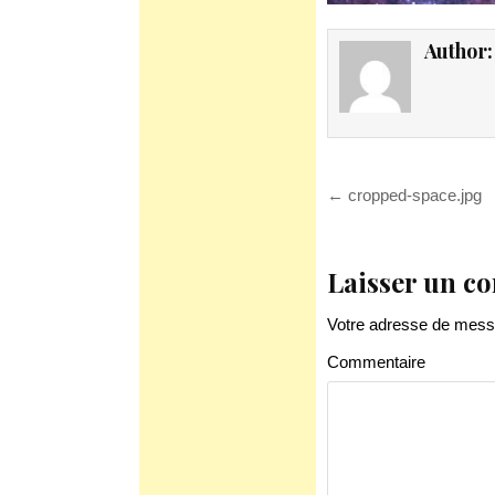
Author
Navigation
← cropped-space.jpg
de
l’article
Laisser un c
Votre adresse de messa
Commentaire