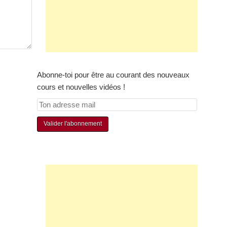
Abonne-toi pour être au courant des nouveaux
cours et nouvelles vidéos !
T
o
n
a
d
r
e
s
s
e
m