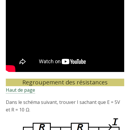
Regroupement des résistances
Haut de page
Dans le schéma suivant, trouver I sachant que E = 5V
et R = 10 Ω.