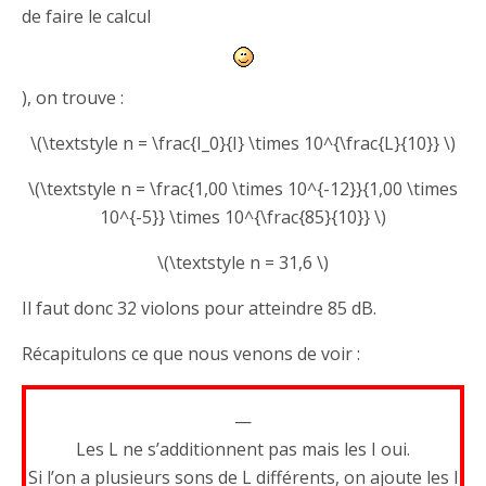
de faire le calcul
), on trouve :
\(\textstyle n = \frac{I_0}{I} \times 10^{\frac{L}{10}} \)
\(\textstyle n = \frac{1,00 \times 10^{-12}}{1,00 \times
10^{-5}} \times 10^{\frac{85}{10}} \)
\(\textstyle n = 31,6 \)
Il faut donc 32 violons pour atteindre 85 dB.
Récapitulons ce que nous venons de voir :
—
Les L ne s’additionnent pas mais les I oui.
Si l’on a plusieurs sons de L différents, on ajoute les I