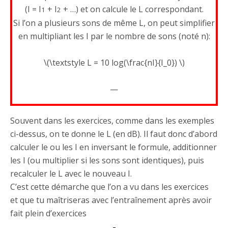
(I = I
+ I
+ …) et on calcule le L correspondant.
1
2
Si l’on a plusieurs sons de même L, on peut simplifier
en multipliant les I par le nombre de sons (noté n):
\(\textstyle L = 10 log(\frac{nI}{I_0}) \)
—
Souvent dans les exercices, comme dans les exemples
ci-dessus, on te donne le L (en dB). Il faut donc d’abord
calculer le ou les I en inversant le formule, additionner
les I (ou multiplier si les sons sont identiques), puis
recalculer le L avec le nouveau I.
C’est cette démarche que l’on a vu dans les exercices
et que tu maîtriseras avec l’entraînement après avoir
fait plein d’exercices