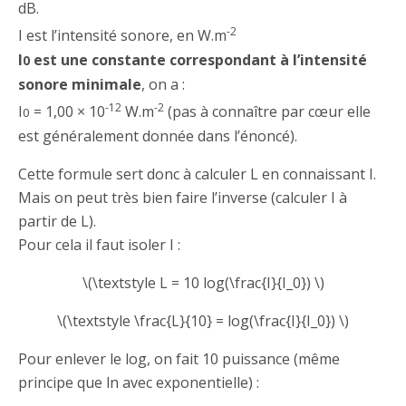
dB.
-2
I est l’intensité sonore, en W.m
I
est une constante correspondant à l’intensité
0
sonore minimale
, on a :
-12
-2
I
= 1,00 × 10
W.m
(pas à connaître par cœur elle
0
est généralement donnée dans l’énoncé).
Cette formule sert donc à calculer L en connaissant I.
Mais on peut très bien faire l’inverse (calculer I à
partir de L).
Pour cela il faut isoler I :
\(\textstyle L = 10 log(\frac{I}{I_0}) \)
\(\textstyle \frac{L}{10} = log(\frac{I}{I_0}) \)
Pour enlever le log, on fait 10 puissance (même
principe que ln avec exponentielle) :