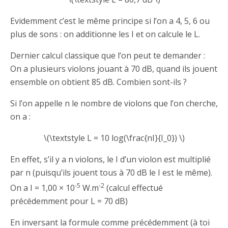
Evidemment c’est le même principe si l’on a 4, 5, 6 ou
plus de sons : on additionne les I et on calcule le L.
Dernier calcul classique que l’on peut te demander :
On a plusieurs violons jouant à 70 dB, quand ils jouent
ensemble on obtient 85 dB. Combien sont-ils ?
Si l’on appelle n le nombre de violons que l’on cherche,
on a :
\(\textstyle L = 10 log(\frac{nI}{I_0}) \)
En effet, s’il y a n violons, le I d’un violon est multiplié
par n (puisqu’ils jouent tous à 70 dB le I est le même).
-5
-2
On a I = 1,00 × 10
W.m
(calcul effectué
précédemment pour L = 70 dB)
En inversant la formule comme précédemment (à toi