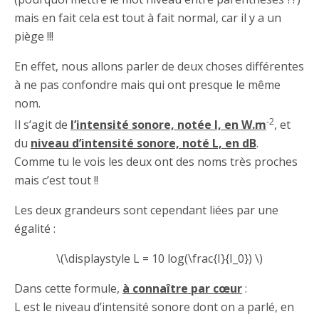
mais en fait cela est tout à fait normal, car il y a un
piège !!!
En effet, nous allons parler de deux choses différentes
à ne pas confondre mais qui ont presque le même
nom.
-2
Il s’agit de
l’intensité sonore, notée I, en W.m
, et
du
niveau d’intensité sonore, noté L, en dB
.
Comme tu le vois les deux ont des noms très proches
mais c’est tout !!
Les deux grandeurs sont cependant liées par une
égalité :
\(\displaystyle L = 10 log(\frac{I}{I_0}) \)
Dans cette formule,
à connaître par cœur
:
L est le niveau d’intensité sonore dont on a parlé, en