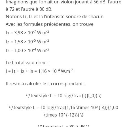
Imaginons que l’on ait un violon jouant à 56 dB, l’autre
à 72 et l’autre à 80 dB.
Notons I
, I
et I
l’intensité sonore de chacun.
1
2
3
Avec les formules précédentes, on trouve :
-7
-2
I
= 3,98 × 10
W.m
1
-5
-2
I
= 1,58 × 10
W.m
2
-4
-2
I
= 1,00 × 10
W.m
3
Le I total vaut donc :
-4
-2
I = I
+ I
+ I
= 1,16 × 10
W.m
1
2
3
Il reste à calculer le L correspondant :
\(\textstyle L = 10 log(\frac{I}{I_0}) \)
\(\textstyle L = 10 log(\frac{1,16 \times 10^{-4}}{1,00
\times 10^{-12}}) \)
\(\textstyle L = 80,7 dB \)