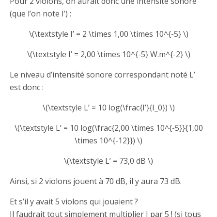
Pour 2 violons, on aurait donc une intensité sonore
(que l’on note I’) :
\(\textstyle I’ = 2 \times 1,00 \times 10^{-5} \)
\(\textstyle I’ = 2,00 \times 10^{-5} W.m^{-2} \)
Le niveau d’intensité sonore correspondant noté L’
est donc :
\(\textstyle L’ = 10 log(\frac{I’}{I_0}) \)
\(\textstyle L’ = 10 log(\frac{2,00 \times 10^{-5}}{1,00
\times 10^{-12}}) \)
\(\textstyle L’ = 73,0 dB \)
Ainsi, si 2 violons jouent à 70 dB, il y aura 73 dB.
Et s’il y avait 5 violons qui jouaient ?
Il faudrait tout simplement multiplier I par 5 ! (si tous