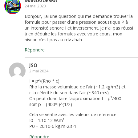
MANUGUERRA
24 mai 2023
Bonjour, j’ai une question qui me demande trouver la
formule pour passer d’une pression acoustique P à
un intensité sonore I et inversement. Je n’ai pas réussi
à en déduire les formules avec votre cours, mon
niveau n’est pas au rdv ahah
Répondre
JSO
2 mai 2024
I = p²/(Rho * c)
Rho la masse volumique de l’air (~1,2 kg/m3) et
c la célérité du son dans l’air (~340 m:s)
On peut donc faire l’approximation I = p²/400
soit p = (400*I)^(1/2)
Cela se vérifie avec les valeurs de référence :
I0 = 1.10-12 W.m²
P0 = 20.10-6 kg.m-2.s-1
Répondre