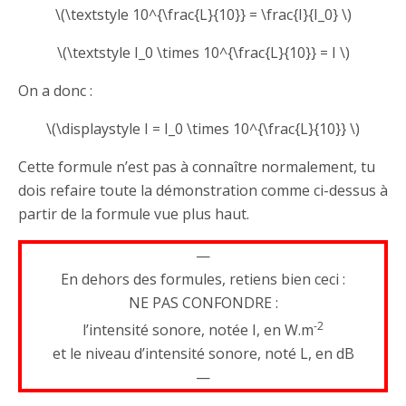
\(\textstyle 10^{\frac{L}{10}} = \frac{I}{I_0} \)
\(\textstyle I_0 \times 10^{\frac{L}{10}} = I \)
On a donc :
\(\displaystyle I = I_0 \times 10^{\frac{L}{10}} \)
Cette formule n’est pas à connaître normalement, tu
dois refaire toute la démonstration comme ci-dessus à
partir de la formule vue plus haut.
—
En dehors des formules, retiens bien ceci :
NE PAS CONFONDRE :
-2
l’intensité sonore, notée I, en W.m
et le niveau d’intensité sonore, noté L, en dB
—