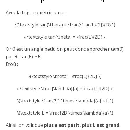
Avec la trigonométrie, on a :
\(\textstyle tan(\theta) = \frac{\frac{L}{2}}{D} \)
\(\textstyle tan(\theta) = \frac{L}{2D} \)
Or θ est un angle petit, on peut donc approcher tan(θ)
par θ : tan(θ) ≈ θ
D’où :
\(\textstyle \theta = \frac{L}{2D} \)
\(\textstyle \frac{\lambda}{a} = \frac{L}{2D} \)
\(\textstyle \frac{2D \times \lambda}{a} = L \)
\(\textstyle L = \frac{2D \times \lambda}{a} \)
Ainsi, on voit que
plus a est petit, plus L est grand
,