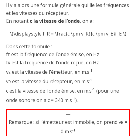
Il y a alors une formule générale qui lie les fréquences
et les vitesses du récepteur.
En notant
c la vitesse de l’onde
, on a :
\(\displaystyle f_R = \frac{c \pm v_R}{c \pm v_E}f_E \)
Dans cette formule :
f
est la fréquence de l’onde émise, en Hz
E
f
est la fréquence de l’onde reçue, en Hz
R
-1
v
est la vitesse de l’émetteur, en m.s
E
-1
v
est la vitesse du récepteur, en m.s
R
-1
c est la vitesse de l’onde émise, en m.s
(pour une
-1
onde sonore on a c = 340 m.s
).
—
Remarque : si l’émetteur est immobile, on prend v
=
E
-1
0 m.s