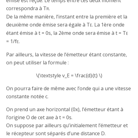
émise est reçue. Le temps entre ces deux moment
correspondra à T
.
R
De la même manière, l’instant entre la première et la
deuxième onde émise sera égale à T
. La 1ère onde
E
étant émise à t = 0s, la 2ème onde sera émise à t = T
E
= 1/f
.
E
Par ailleurs, la vitesse de l’émetteur étant constante,
on peut utiliser la formule :
\(\textstyle v_E = \frac{d}{t} \)
On pourra faire de même avec l’onde qui a une vitesse
constante notée c.
On prend un axe horizontal (0x), l’émetteur étant à
l’origine O de cet axe à t = 0s.
On suppose par ailleurs qu’initialement l’émetteur et
le récepteur sont séparés d’une distance D.