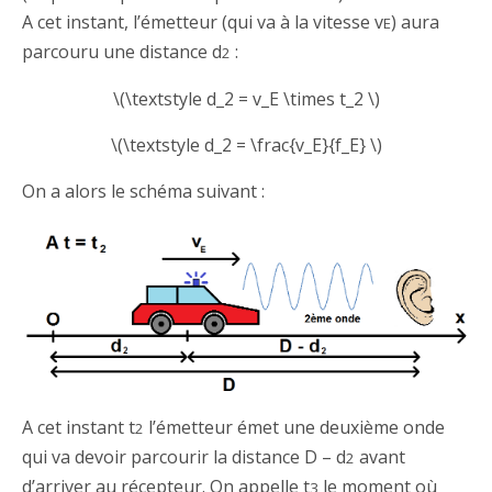
A cet instant, l’émetteur (qui va à la vitesse v
) aura
E
parcouru une distance d
:
2
\(\textstyle d_2 = v_E \times t_2 \)
\(\textstyle d_2 = \frac{v_E}{f_E} \)
On a alors le schéma suivant :
A cet instant t
l’émetteur émet une deuxième onde
2
qui va devoir parcourir la distance D – d
avant
2
d’arriver au récepteur. On appelle t
le moment où
3