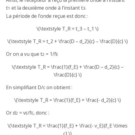
t
et la deuxième onde à l’instant t
.
1
3
La période de l’onde reçue est donc :
\(\textstyle T_R = t_3 – t_1 \)
\(\textstyle T_R = t_2 + \frac{D – d_2}{c} – \frac{D}{c} \)
Or on a vu que t
= 1/f
2
E
\(\textstyle T_R = \frac{1}{f_E} + \frac{D – d_2}{c} –
\frac{D}{c} \)
En simplifiant D/c on obtient :
\(\textstyle T_R = \frac{1}{f_E} + \frac{- d_2}{c} \)
Or d
= v
/f
, donc :
2
E
E
\(\textstyle T_R = \frac{1}{f_E} + \frac{- v_E}{f_E \times
c} \)