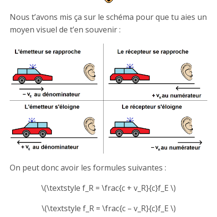
Nous t’avons mis ça sur le schéma pour que tu aies un
moyen visuel de t’en souvenir :
On peut donc avoir les formules suivantes :
\(\textstyle f_R = \frac{c + v_R}{c}f_E \)
\(\textstyle f_R = \frac{c – v_R}{c}f_E \)