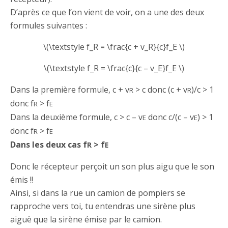
D’après ce que l’on vient de voir, on a une des deux
formules suivantes :
\(\textstyle f_R = \frac{c + v_R}{c}f_E \)
\(\textstyle f_R = \frac{c}{c – v_E}f_E \)
Dans la première formule, c + v
> c donc (c + v
)/c > 1
R
R
donc f
> f
R
E
Dans la deuxième formule, c > c – v
donc c/(c – v
) > 1
E
E
donc f
> f
R
E
Dans les deux cas f
> f
R
E
Donc le récepteur perçoit un son plus aigu que le son
émis !!
Ainsi, si dans la rue un camion de pompiers se
rapproche vers toi, tu entendras une sirène plus
aiguë que la sirène émise par le camion.