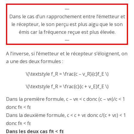
—
Dans le cas d’un rapprochement entre l’émetteur et
le récepteur, le son perçu est plus aigu que le son
émis car la fréquence reçue est plus élevée.
—
A l’inverse, si l’émetteur et le récepteur s’éloignent, on
a une des deux formules :
\(\textstyle f_R = \frac{c – v_R}{c}f_E \)
\(\textstyle f_R = \frac{c}{c + v_E}f_E \)
Dans la première formule, c – v
< c donc (c – v
)/c < 1
R
R
donc f
< f
R
E
Dans la deuxième formule, c < c + v
donc c/(c + v
) < 1
E
E
donc f
< f
R
E
Dans les deux cas f
< f
R
E