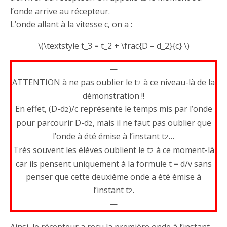
l’onde arrive au récepteur.
L’onde allant à la vitesse c, on a :
\(\textstyle t_3 = t_2 + \frac{D – d_2}{c} \)
—
ATTENTION à ne pas oublier le t
à ce niveau-là de la
2
démonstration !!
En effet, (D-d
)/c représente le temps mis par l’onde
2
pour parcourir D-d
, mais il ne faut pas oublier que
2
l’onde à été émise à l’instant t
…
2
Très souvent les élèves oublient le t
à ce moment-là
2
car ils pensent uniquement à la formule t = d/v sans
penser que cette deuxième onde a été émise à
l’instant t
.
2
—
Ainsi, le récepteur a reçu la première onde à l’instant