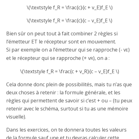
\(\textstyle f_R = \frac{c}{c + v_E}f_E \)
\(\textstyle f_R = \frac{c}{c – v_E}f_E \)
Bien sûr on peut tout à fait combiner 2 règles si
l’émetteur ET le récepteur sont en mouvement.
Si par exemple on a l’émetteur qui se rapproche (- v
)
E
et le récepteur qui se rapproche (+ v
), on a :
R
\(\textstyle f_R = \frac{c + v_R}{c – v_E}f_E \)
Cela donne donc plein de possibilités, mais tu n’as que
deux choses à retenir : la formule générale, et les
règles qui permettent de savoir si c’est + ou – (tu peux
retenir avec le schéma, surtout si tu as une mémoire
visuelle).
Dans les exercices, on te donnera toutes les valeurs
de la formule sauf une et tu devras calculer cette