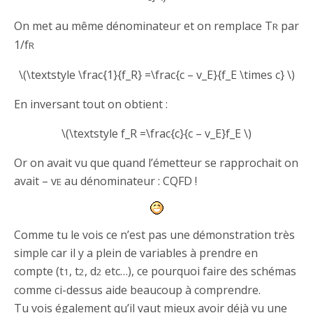
On met au même dénominateur et on remplace T
par
R
1/f
R
\(\textstyle \frac{1}{f_R} =\frac{c – v_E}{f_E \times c} \)
En inversant tout on obtient :
\(\textstyle f_R =\frac{c}{c – v_E}f_E \)
Or on avait vu que quand l’émetteur se rapprochait on
avait – v
au dénominateur : CQFD !
E
Comme tu le vois ce n’est pas une démonstration très
simple car il y a plein de variables à prendre en
compte (t
, t
, d
etc…), ce pourquoi faire des schémas
1
2
2
comme ci-dessus aide beaucoup à comprendre.
Tu vois également qu’il vaut mieux avoir déjà vu une