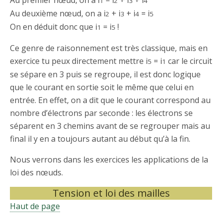
Au premier nœud, on a i
= i
+ i
+ i
1
2
3
4
Au deuxième nœud, on a i
+ i
+ i
= i
2
3
4
5
On en déduit donc que i
= i
!
1
5
Ce genre de raisonnement est très classique, mais en
exercice tu peux directement mettre i
= i
car le circuit
5
1
se sépare en 3 puis se regroupe, il est donc logique
que le courant en sortie soit le même que celui en
entrée. En effet, on a dit que le courant correspond au
nombre d’électrons par seconde : les électrons se
séparent en 3 chemins avant de se regrouper mais au
final il y en a toujours autant au début qu’à la fin.
Nous verrons dans les exercices les applications de la
loi des nœuds.
Tension et loi des mailles
Haut de page