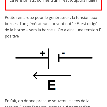
La tension aux bornes d’un fil est toujours nulle !!
—
Petite remarque pour le générateur : la tension aux
bornes d’un générateur, souvent notée E, est dirigée
de la borne – vers la borne +. On a ainsi une tension E
positive :
En fait, on donne presque souvent le sens de la
tension E dans l’énoncé, c’est ce qui permet d’en