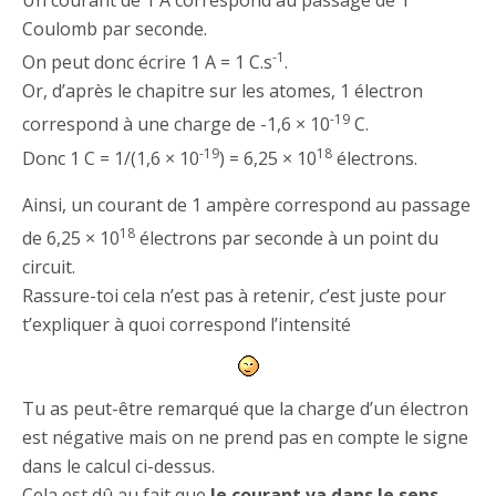
Coulomb par seconde.
-1
On peut donc écrire 1 A = 1 C.s
.
Or, d’après le chapitre sur les atomes, 1 électron
-19
correspond à une charge de -1,6 × 10
C.
-19
18
Donc 1 C = 1/(1,6 × 10
) = 6,25 × 10
électrons.
Ainsi, un courant de 1 ampère correspond au passage
18
de 6,25 × 10
électrons par seconde à un point du
circuit.
Rassure-toi cela n’est pas à retenir, c’est juste pour
t’expliquer à quoi correspond l’intensité
Tu as peut-être remarqué que la charge d’un électron
est négative mais on ne prend pas en compte le signe
dans le calcul ci-dessus.
Cela est dû au fait que
le courant va dans le sens