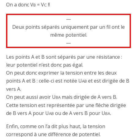
On a donc V
= V
!!
B
C
—
Deux points séparés uniquement par un fil ont le
même potentiel.
—
Les points A et B sont séparés par une résistance :
leur potentiel n’est donc pas égal.
On peut donc exprimer la tension entre les deux
points A et B : celle-ci est notée U
et est dirigée de B
AB
vers A.
On peut aussi avoir U
mais dirigée de A vers B.
BA
Cette tension est représentée par une flèche dirigée
de B vers A pour U
ou de A vers B pour U
.
AB
BA
Enfin, comme on l’a dit plus haut, la tension
correspond à une différence de potentiel.