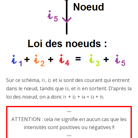
Sur ce schéma, i
, i
et i
sont des courant qui entrent
1
2
4
dans le nœud, tandis que i
, et i
en sortent. D’après la
3
5
loi des noeud, on a donc i
+ i
+ i
= i
+ i
.
1
2
4
3
5
—
ATTENTION : cela ne signifie en aucun cas que les
intensités sont positives ou négatives !!
—