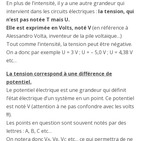
En plus de l’intensité, il y a une autre grandeur qui
intervient dans les circuits électriques :
la tension, qui
n’est pas notée T mais U.
Elle est exprimée en Volts, noté V
(en référence à
Alessandro Volta, inventeur de la pile voltaïque…)
Tout comme l’intensité, la tension peut être négative.
On a donc par exemple U = 3 V ; U = – 5,0 V ; U = 4,38 V
etc…
La tension correspond à une différence de
potentiel.
Le potentiel électrique est une grandeur qui définit
l’état électrique d’un système en un point. Ce potentiel
est noté V (attention à ne pas confondre avec les volts
!!!).
Les points en question sont souvent notés par des
lettres : A, B, C etc…
On notera donc V
, V
, V
etc… ce qui permettra de ne
A
B
C