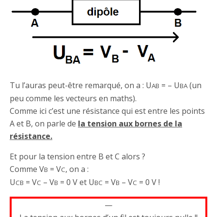
Tu l’auras peut-être remarqué, on a : U
= – U
(un
AB
BA
peu comme les vecteurs en maths).
Comme ici c’est une résistance qui est entre les points
A et B, on parle de
la tension aux bornes de la
résistance.
Et pour la tension entre B et C alors ?
Comme V
= V
, on a :
B
C
U
= V
– V
= 0 V et U
= V
– V
= 0 V !
CB
C
B
BC
B
C
—