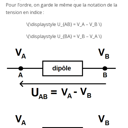
Pour l’ordre, on garde le même que la notation de la
tension en indice :
\(\displaystyle U_{AB} = V_A – V_B \)
\(\displaystyle U_{BA} = V_B – V_A \)